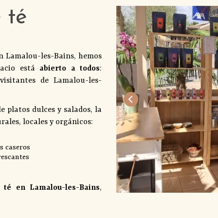
 té
en Lamalou-les-Bains, hemos
pacio está
abierto a todos
:
visitantes de Lamalou-les-
 platos dulces y salados, la
ales, locales y orgánicos:
es caseros
rescantes
e té en Lamalou-les-Bains
,